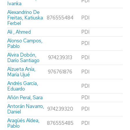
PDI
Ivanka
Alexandrino De
Freitas, Katiuska
876555484
PDI
Ferbel
Ali , Ahmed
PDI
Alonso Campos,
PDI
Pablo
Alvira Dobón,
974239313
PDI
Darío Santiago
Alzueta Anía,
976761876
PDI
María Ujué
Andrés García,
PDI
Eduardo
Añón Peral, Sara
PDI
Antorán Navarro,
974239320
PDI
Daniel
Aragüés Aldea,
876555485
PDI
Pablo