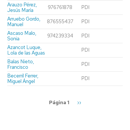
Arauzo Pérez,
976761878
PDI
Jesús María
Arruebo Gordo,
876555437
PDI
Manuel
Ascaso Malo,
974239334
PDI
Sonia
Azancot Luque,
PDI
Lola de las Aguas
Balas Nieto,
PDI
Francisco
Becerril Ferrer,
PDI
Miguel Ángel
Paginación
Página 1
Siguiente
››
página