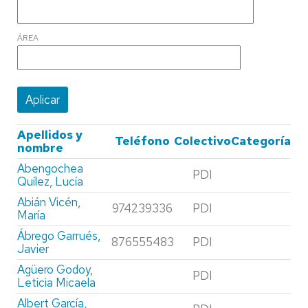
ÁREA
Apellidos y
Teléfono
Colectivo
Categoría
nombre
Abengochea
PDI
Quílez, Lucía
Abián Vicén,
974239336
PDI
María
Ábrego Garrués,
876555483
PDI
Javier
Agüero Godoy,
PDI
Leticia Micaela
Albert García,