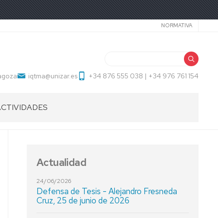
Secundari
NORMATIVA
Buscar
ragoza
iqtma@unizar.es
+34 876 555 038 | +34 976 761 154
ACTIVIDADES
Actualidad
24/06/2026
Defensa de Tesis - Alejandro Fresneda
Cruz, 25 de junio de 2026