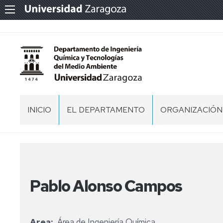
INICIO
EL DEPARTAMENTO
ORGANIZACIÓN
PERSONAL
SECRETARÍA
DEL
DEPARTAMENT
NORMATIVA
EQUIPO
MEMORIA
Pablo Alonso Campos
DE
DP
DIRECCIÓN
IQTMA
2020
CONSEJO
Area
Área de Ingeniería Química
DE