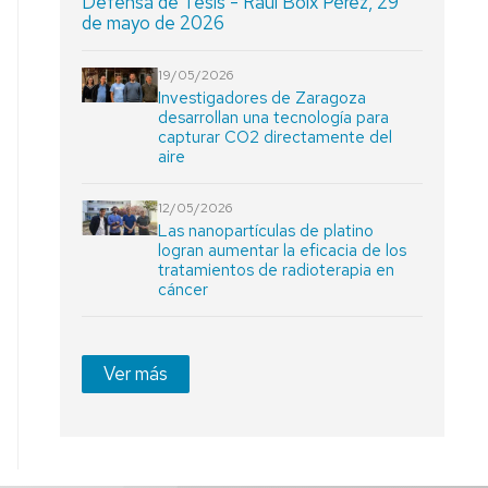
Defensa de Tesis - Raúl Boix Pérez, 29
de mayo de 2026
19/05/2026
Investigadores de Zaragoza
desarrollan una tecnología para
capturar CO2 directamente del
aire
12/05/2026
Las nanopartículas de platino
logran aumentar la eficacia de los
tratamientos de radioterapia en
cáncer
Ver más