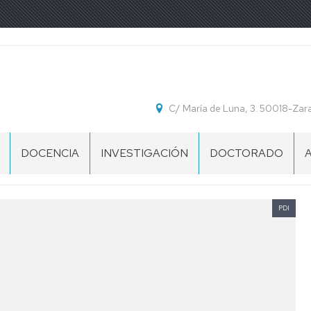
C/ María de Luna, 3. 50018-Za
DOCENCIA
INVESTIGACIÓN
DOCTORADO
INNOVACIÓN
CONGRESOS
CALENDARIO
DOCENTE
ACADÉMICO
O
DOCTORADO
PDI
DIVULGACIÓN
TRABAJOS
CIENTÍFICA:
FIN
ARTÍCULOS
IMPRESOS
DE
EN
PARA
GRADO
REVISTAS
TRÁMITES
Y
MÁSTER
DIVULGACIÓN
PLANTILLA
CIENTÍFICA:
CARÁTULA