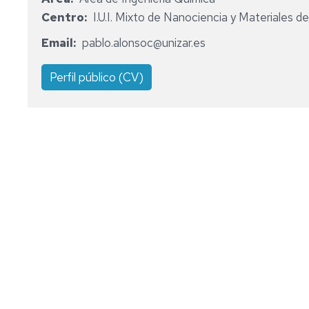
DEPARTAMENT
Centro
I.U.I. Mixto de Nanociencia y Materiales 
COMISIÓN
Email
pablo.alonsoc@unizar.es
PERMANENTE
Perfil público (CV)
COMISIONES
DE
SELECCIÓN