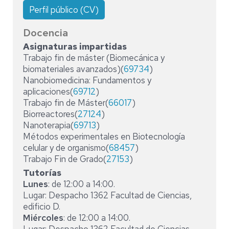
Perfil público (CV)
Docencia
Asignaturas impartidas
Trabajo fin de máster (Biomecánica y
biomateriales avanzados)(
69734
)
Nanobiomedicina: Fundamentos y
aplicaciones(
69712
)
Trabajo fin de Máster(
66017
)
Biorreactores(
27124
)
Nanoterapia(
69713
)
Métodos experimentales en Biotecnología
celular y de organismo(
68457
)
Trabajo Fin de Grado(
27153
)
Tutorías
Lunes
: de 12:00 a 14:00.
Lugar: Despacho 1362 Facultad de Ciencias,
edificio D.
Miércoles
: de 12:00 a 14:00.