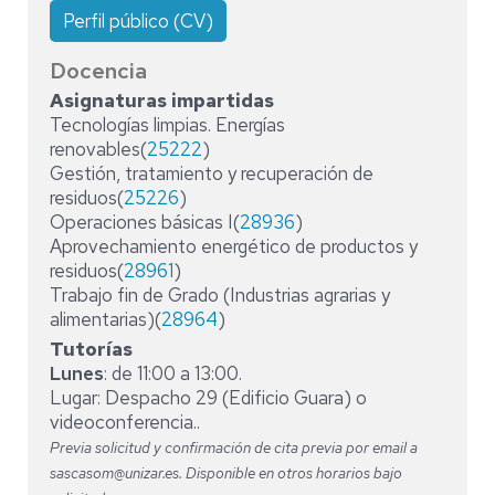
Perfil público (CV)
Docencia
Asignaturas impartidas
Tecnologías limpias. Energías
renovables(
25222
)
Gestión, tratamiento y recuperación de
residuos(
25226
)
Operaciones básicas I(
28936
)
Aprovechamiento energético de productos y
residuos(
28961
)
Trabajo fin de Grado (Industrias agrarias y
alimentarias)(
28964
)
Tutorías
Lunes
: de 11:00 a 13:00.
Lugar: Despacho 29 (Edificio Guara) o
videoconferencia..
Previa solicitud y confirmación de cita previa por email a
sascasom@unizar.es. Disponible en otros horarios bajo