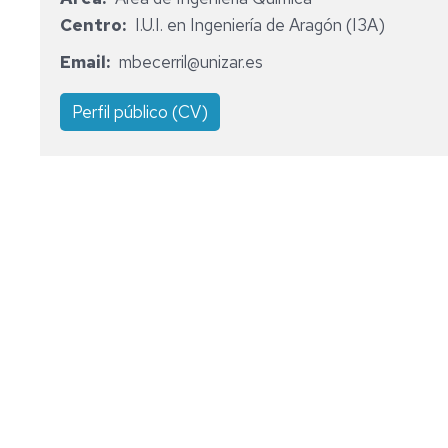
DEPARTAMENT
Centro
I.U.I. en Ingeniería de Aragón (I3A)
COMISIÓN
Email
mbecerril@unizar.es
PERMANENTE
Perfil público (CV)
COMISIONES
DE
SELECCIÓN