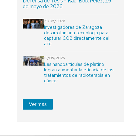
Defensa de Tesis - Raúl Boix Pérez, 29
de mayo de 2026
19/05/2026
Investigadores de Zaragoza
desarrollan una tecnología para
capturar CO2 directamente del
aire
12/05/2026
Las nanopartículas de platino
logran aumentar la eficacia de los
tratamientos de radioterapia en
cáncer
Ver más