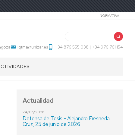
Secundari
NORMATIVA
Buscar
ragoza
iqtma@unizar.es
+34 876 555 038 | +34 976 761 154
ACTIVIDADES
Actualidad
24/06/2026
Defensa de Tesis - Alejandro Fresneda
Cruz, 25 de junio de 2026