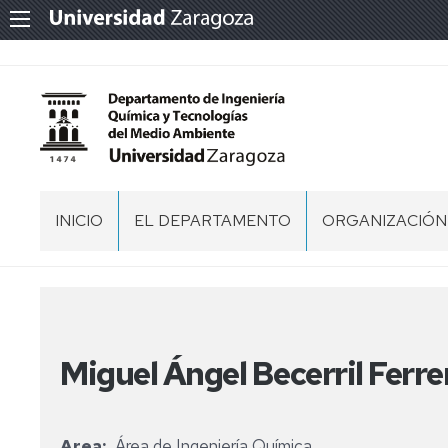
INICIO
EL DEPARTAMENTO
ORGANIZACIÓN
PERSONAL
SECRETARÍA
DEL
DEPARTAMENT
NORMATIVA
EQUIPO
MEMORIA
Miguel Ángel Becerril Ferre
DE
DP
DIRECCIÓN
IQTMA
2020
CONSEJO
Area
Área de Ingeniería Química
DE