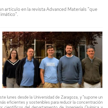
O
LIBROS
DE
n artículo en la revista Advanced Materials "que
TESIS
limático".
GRUPOS
INVESTIGACIÓN
NORMATIVA
IQTMA
TESIS
PROYECTOS
DEFENDIDAS
INVESTIGACIÓN
ste lunes desde la Universidad de Zaragoza, y "supone un
ás eficientes y sostenibles para reducir la concentración
r científicos del departamento de Ingeniería Química y