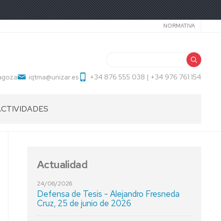
Secundari
NORMATIVA
Buscar
ragoza
iqtma@unizar.es
+34 876 555 038 | +34 976 761 154
ACTIVIDADES
Actualidad
24/06/2026
Defensa de Tesis - Alejandro Fresneda
Cruz, 25 de junio de 2026