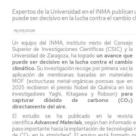
DEPARTAMENT
Expertos de la Universidad en el INMA publican u
puede ser decisivo en la lucha contra el cambio c
COMISIÓN
PERMANENTE
19/05/2026
COMISIONES
DE
Un equipo del INMA, instituto mixto del Consejo
SELECCIÓN
Superior de Investigaciones Científicas (CSIC) y la
Universidad de Zaragoza, ha logrado
un avance que
puede ser decisivo en la lucha contra el cambio
climático.
Su investigación recoge por primera vez la
aplicación de membranas basadas en materiales
MOF (estructuras metal-orgánicas porosas que en
2025 recibieron el premio Nobel de Química en los
investigadores Yaghi, Kitagawa y Robson)
para
capturar dióxido de carbono (CO₂)
directamente del aire.
El estudio se ha publicado en la revista
científica
Advanced Materials
, según han informado e
paso importante hacia la implantación de tecnologías m
de CO₂ en la atmósfera". El equipo está formado po