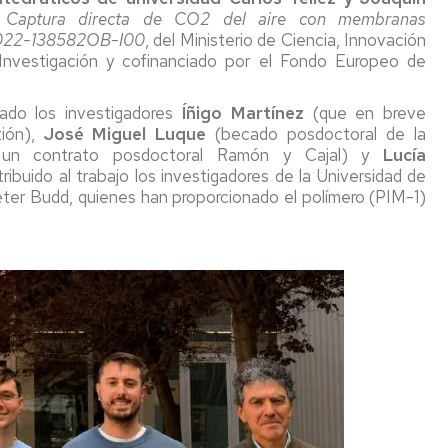
o
Captura directa de CO2 del aire con membranas
2022-138582OB-I00
, del Ministerio de Ciencia, Innovación
 Investigación y cofinanciado por el Fondo Europeo de
pado los investigadores
Íñigo Martínez
(que en breve
tión),
José Miguel Luque
(becado posdoctoral de la
un contrato posdoctoral Ramón y Cajal) y
Lucía
buido al trabajo los investigadores de la Universidad de
eter Budd, quienes han proporcionado el polímero (PIM-1)