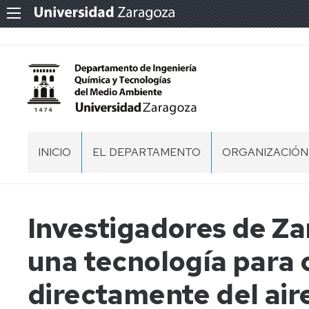
INICIO
EL DEPARTAMENTO
ORGANIZACIÓN
PERSONAL
SECRETARÍA
DEL
DEPARTAMENT
NORMATIVA
Investigadores de Za
EQUIPO
MEMORIA
una tecnología para
DE
DP
DIRECCIÓN
IQTMA
2020
directamente del air
CONSEJO
DE