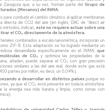
e Zaragoza que, a su vez, forman parte del
Grupo de
cturados (Mecanos) del INMA.
s para combatir el cambio climático al aplicar membranas
a directa de CO2 del aire (en inglés, DAC de “direct air
os métodos, indican,
este no requiere actuar sobre una
tirar el CO₂ directamente de la atmósfera.
eriales combinados a escala nanométrica, incorporan un
como ZIF-8. Esta adaptación se ha logrado mediante un
ovedosa desarrollada específicamente en el INMA,
que
 moléculas de CO₂
y optimiza las propiedades de la
ana, añaden, puede separar el CO₂ con gran precisión
ciones similares a las del aire real, donde este gas está
00 partes por millón, es decir, un 0,04%).
ezando a desarrollar en distintos países
porque no
ones, ya que el CO₂ está presente en toda la atmósfera.
de la energía sea más barata y limpia, como zonas con
rmica).
atedráticos de universidad Carlos Téllez y Joaquín