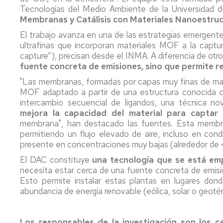
Tecnologías del Medio Ambiente de la Universidad d
Membranas y Catálisis con Materiales Nanoestru
El trabajo avanza en una de las estrategias emergente
ultrafinas que incorporan materiales MOF a la captur
capture”), precisan desde el INMA. A diferencia de otr
fuente concreta de emisiones, sino que permite re
"Las membranas, formadas por capas muy finas de mat
MOF adaptado a partir de una estructura conocida 
intercambio secuencial de ligandos, una técnica n
mejora la capacidad del material para captar
membrana", han destacado las fuentes. Esta membr
permitiendo un flujo elevado de aire, incluso en condi
presente en concentraciones muy bajas (alrededor de 4
El DAC constituye
una tecnología que se está emp
necesita estar cerca de una fuente concreta de emisi
Esto permite instalar estas plantas en lugares don
abundancia de energía renovable (eólica, solar o geoté
Los responsables de la investigación son los c