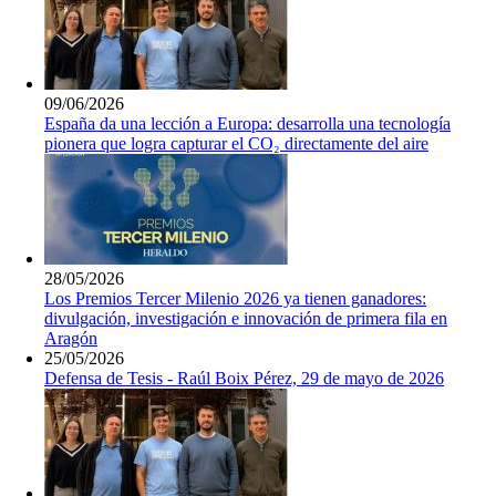
09/06/2026
España da una lección a Europa: desarrolla una tecnología
pionera que logra capturar el CO₂ directamente del aire
28/05/2026
Los Premios Tercer Milenio 2026 ya tienen ganadores:
divulgación, investigación e innovación de primera fila en
Aragón
25/05/2026
Defensa de Tesis - Raúl Boix Pérez, 29 de mayo de 2026