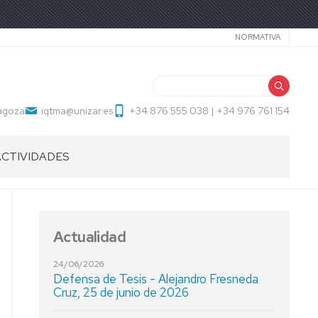
Secundari
NORMATIVA
Buscar
ragoza
iqtma@unizar.es
+34 876 555 038 | +34 976 761 154
ACTIVIDADES
Actualidad
24/06/2026
Defensa de Tesis - Alejandro Fresneda
Cruz, 25 de junio de 2026