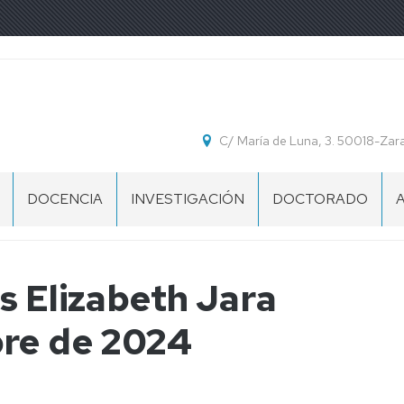
C/ María de Luna, 3. 50018-Za
DOCENCIA
INVESTIGACIÓN
DOCTORADO
INNOVACIÓN
CONGRESOS
CALENDARIO
DOCENTE
ACADÉMICO
O
DOCTORADO
DIVULGACIÓN
s Elizabeth Jara
TRABAJOS
CIENTÍFICA:
FIN
ARTÍCULOS
IMPRESOS
bre de 2024
DE
EN
PARA
GRADO
REVISTAS
TRÁMITES
Y
MÁSTER
DIVULGACIÓN
PLANTILLA
CIENTÍFICA:
CARÁTULA