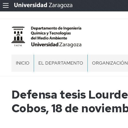
INICIO
EL DEPARTAMENTO
ORGANIZACIÓN
PERSONAL
SECRETARÍA
DEL
DEPARTAMENT
NORMATIVA
Defensa tesis Lourde
EQUIPO
MEMORIA
Cobos, 18 de noviem
DE
DP
DIRECCIÓN
IQTMA
2020
CONSEJO
DE