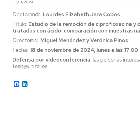
12/11/2024
DEPARTAMENT
Doctoranda:
Lourdes Elizabeth Jara Cobos
COMISIÓN
Título:
Estudio de la remoción de ciprofloxacina y di
PERMANENTE
tratadas con ácido: comparación con muestras na
COMISIONES
Directores:
Miguel Menéndez y Verónica Pinos
DE
Fecha: 1
8 de noviembre de 2024, lunes a las 17:00
SELECCIÓN
Defensa por videoconferencia
, las personas interes
tesis@unizar.es
Facebook
LinkedIn