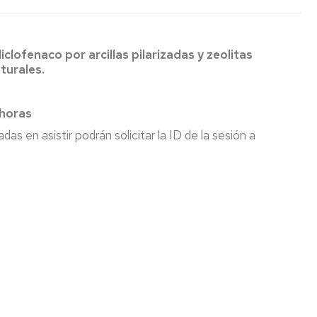
O
LIBROS
DE
TESIS
GRUPOS
clofenaco por arcillas pilarizadas y zeolitas
INVESTIGACIÓN
NORMATIVA
turales.
IQTMA
TESIS
PROYECTOS
DEFENDIDAS
 horas
INVESTIGACIÓN
adas en asistir podrán solicitar la ID de la sesión a