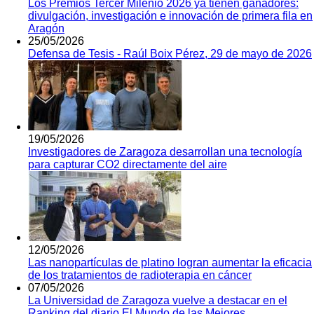
Los Premios Tercer Milenio 2026 ya tienen ganadores:
divulgación, investigación e innovación de primera fila en
Aragón
25/05/2026
Defensa de Tesis - Raúl Boix Pérez, 29 de mayo de 2026
19/05/2026
Investigadores de Zaragoza desarrollan una tecnología
para capturar CO2 directamente del aire
12/05/2026
Las nanopartículas de platino logran aumentar la eficacia
de los tratamientos de radioterapia en cáncer
07/05/2026
La Universidad de Zaragoza vuelve a destacar en el
Ranking del diario El Mundo de las Mejores