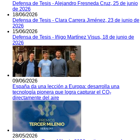
Defensa de Tesis - Alejandro Fresneda Cruz, 25 de junio
de 2026
18/06/2026
Defensa de Tesis - Clara Carrera Jiménez, 23 de junio de
2026
15/06/2026
Defensa de Tesis - Iñigo Martínez Visus, 18 de junio de
2026
09/06/2026
España da una lección a Europa: desarrolla una
tecnología pionera que logra capturar el CO₂
directamente del aire
28/05/2026